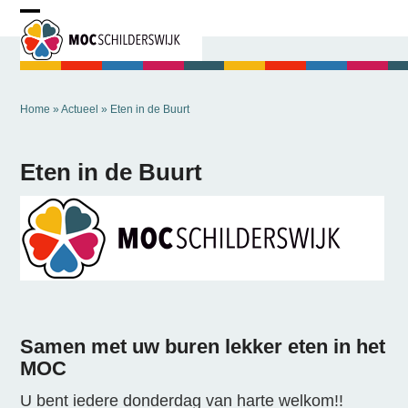
Skip
Open
Close
to
mobile
mobile
content
menu
menu
Home
»
Actueel
»
Eten in de Buurt
Eten in de Buurt
Samen met uw buren lekker eten in het
MOC
U bent iedere donderdag van harte welkom!!